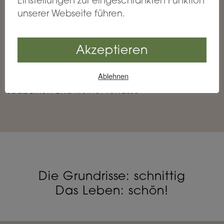
Einstellungen zur eingeschränkten Funktion
unserer Webseite führen.
ERDGESCHOSS COUNTRYSIDE
Zwei-Zimmer-Wohnung mit
ca. 76 m²
Akzeptieren
Südbalkon
Ablehnen
Zwei-Zimmer-Wohnung mit
ca. 116 m²
Südbalkon und kleiner Terrasse
Die Grundrisse: schnittig
Das Leben: schön!